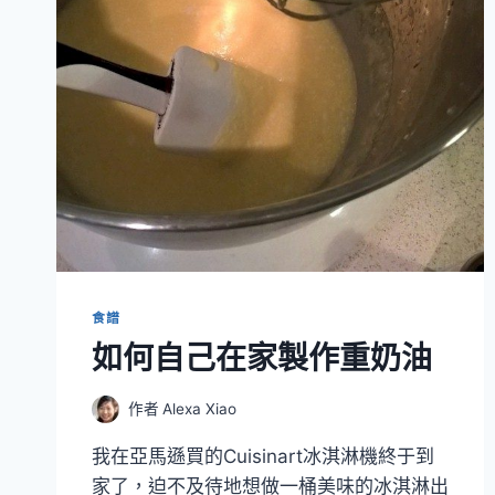
食譜
如何自己在家製作重奶油
作者
Alexa Xiao
我在亞馬遜買的Cuisinart冰淇淋機終于到
家了，迫不及待地想做一桶美味的冰淇淋出