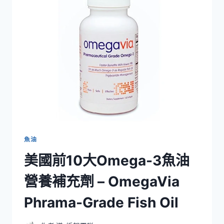
3
魚
油
營
養
補
充
劑-
NUTRIGOLD
魚
油、
三
倍
強
魚油
度
美國前10大Omega-3魚油
營養補充劑 – OmegaVia
Phrama-Grade Fish Oil