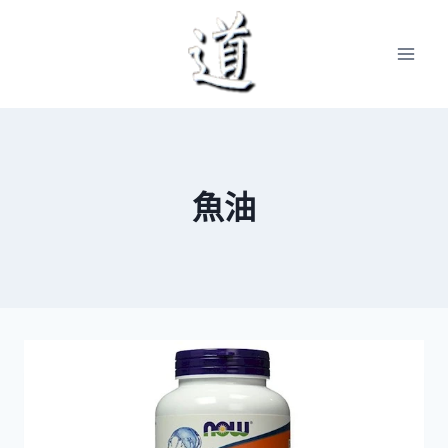
Skip
to
content
魚油