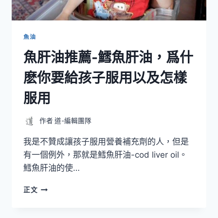
OMEGAVIA
PHRAMA-
GRADE
FISH
魚油
OIL
魚肝油推薦-鱈魚肝油，爲什
麽你要給孩子服用以及怎樣
服用
作者
道-編輯團隊
我是不贊成讓孩子服用營養補充劑的人，但是
有一個例外，那就是鱈魚肝油-cod liver oil。
鱈魚肝油的使…
魚
正文
肝
油