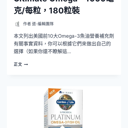
克/每粒，180粒裝
作者
道-編輯團隊
本文列出美國前10大Omega-3魚油營養補充劑
有關事實資料，你可以根據它們來做出自己的
選擇（如果你還不瞭解這…
美
正文
國
10
大
OMEGA-
3
魚
油
營
養
補