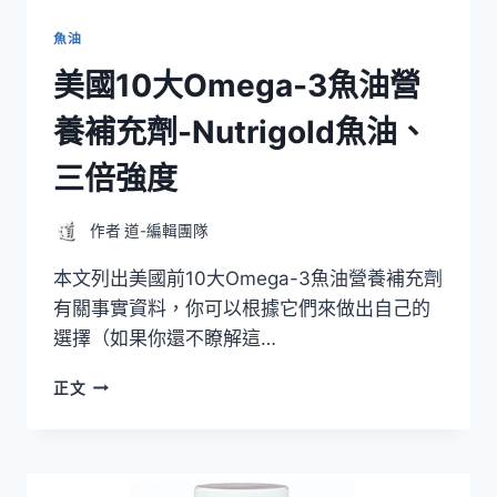
MINAMI
NUTRITION
魚油
PLATINUM
美國10大Omega-3魚油營
OMEGA
3
養補充劑-Nutrigold魚油、
PLUS
D3
三倍強度
FORMULA
作者
道-編輯團隊
本文列出美國前10大Omega-3魚油營養補充劑
有關事實資料，你可以根據它們來做出自己的
選擇（如果你還不瞭解這…
美
正文
國
10
大
OMEGA-