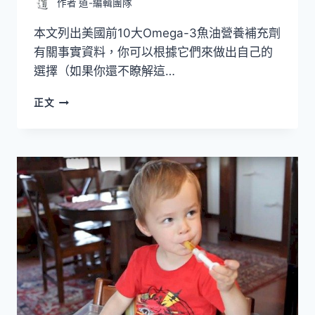
作者
道-編輯團隊
本文列出美國前10大Omega-3魚油營養補充劑
有關事實資料，你可以根據它們來做出自己的
選擇（如果你還不瞭解這…
美
正文
國
前
10
大
OMEGA-
3
魚
油
營
養
補
充
劑
–