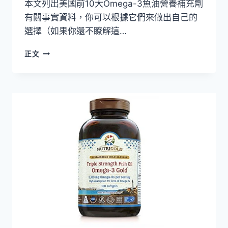
本文列出美國前10大Omega-3魚油營養補充劑
有關事實資料，你可以根據它們來做出自己的
選擇（如果你還不瞭解這…
美
正文
國
10
大
OMEGA-
3
魚
油
營
養
補
充
劑
–
GARDEN
OF
LIFE