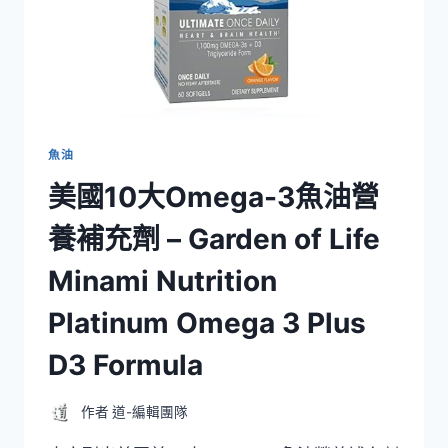
充
劑-
NORDIC
NATURALS
ULTIMATE
OMEGA，
1000
毫
魚油
克/
美國10大Omega-3魚油營
每
粒，
養補充劑 – Garden of Life
180
粒
Minami Nutrition
裝
Platinum Omega 3 Plus
D3 Formula
作者
道-編輯團隊