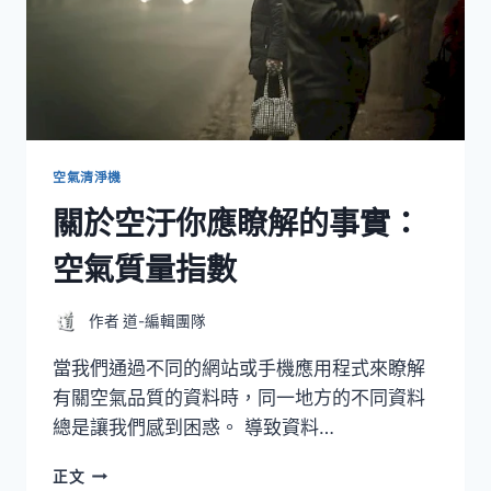
瞭
解
的
數
據-
空
氣
清
空氣清淨機
淨
關於空汙你應瞭解的事實：
機
的
空氣質量指數
性
能
參
作者
道-編輯團隊
數
當我們通過不同的網站或手機應用程式來瞭解
有關空氣品質的資料時，同一地方的不同資料
總是讓我們感到困惑。 導致資料…
關
正文