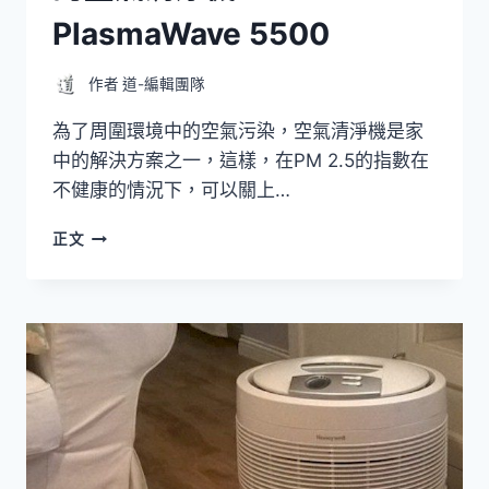
PlasmaWave 5500
作者
道-編輯團隊
為了周圍環境中的空氣污染，空氣清淨機是家
中的解決方案之一，這樣，在PM 2.5的指數在
不健康的情況下，可以關上…
空
正文
氣
清
淨
機
推
薦-
性
價
比
最
好