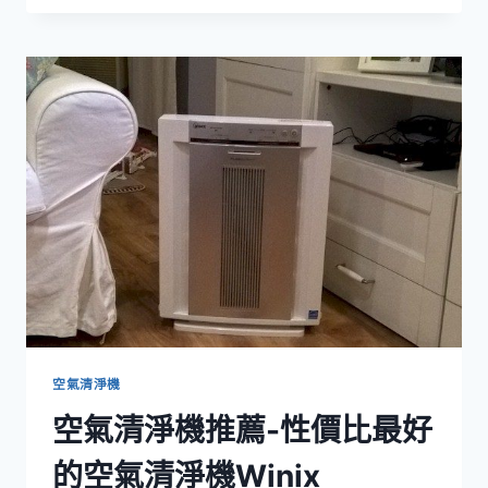
在
空
汙
的
環
境
下
生
存
空氣清淨機
空氣清淨機推薦-性價比最好
的空氣清淨機Winix