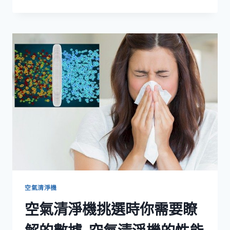
氣
清
淨
機
推
薦-
最
好
的
防
過
敏
空
氣
清
淨
機
HONEYWELL
空氣清淨機
50250-
空氣清淨機挑選時你需要瞭
S