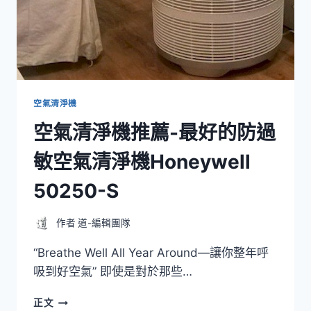
的
空
氣
清
淨
機
WINIX
空氣清淨機
PLASMAWAVE
空氣清淨機推薦-最好的防過
5500
敏空氣清淨機Honeywell
50250-S
作者
道-編輯團隊
“Breathe Well All Year Around—讓你整年呼
吸到好空氣” 即使是對於那些…
空
正文