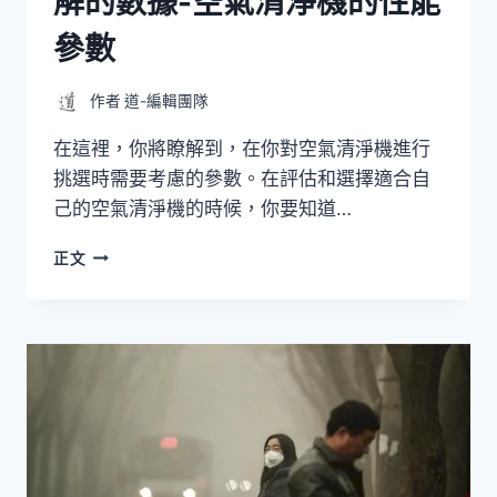
解的數據-空氣清淨機的性能
參數
作者
道-編輯團隊
在這裡，你將瞭解到，在你對空氣清淨機進行
挑選時需要考慮的參數。在評估和選擇適合自
己的空氣清淨機的時候，你要知道…
空
正文
氣
清
淨
機
挑
選
時
你
需
要