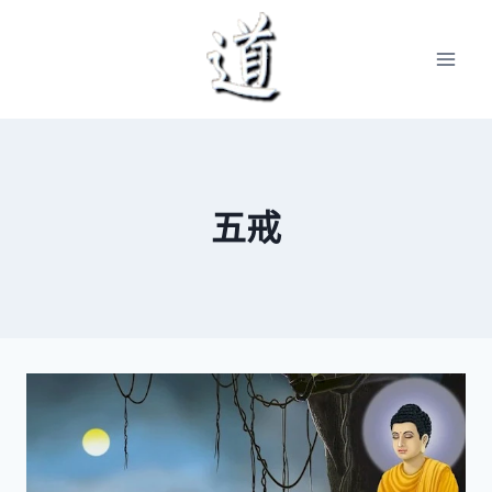
Skip
to
content
五戒