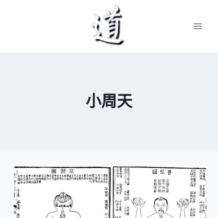
Skip
to
content
小周天