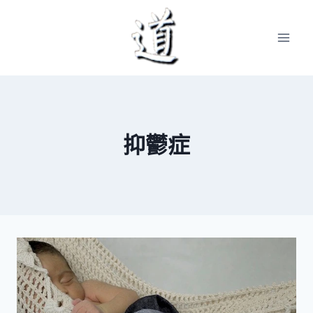
Skip
to
content
抑鬱症