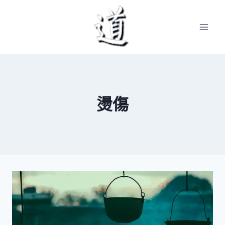
Skip
to
content
燙傷