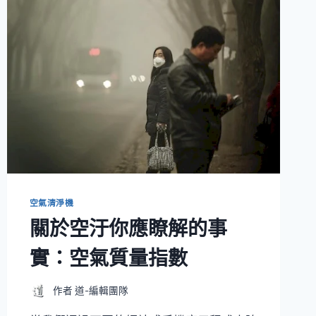
空氣清淨機
關於空汙你應瞭解的事
實：空氣質量指數
作者
道-編輯團隊