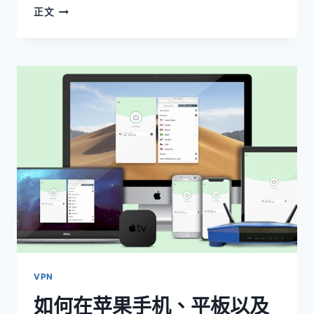
翻
正文
墙
用
VYPRVPN
怎
么
样？-
VYPRVPN
中
国
测
评
VPN
如何在苹果手机、平板以及