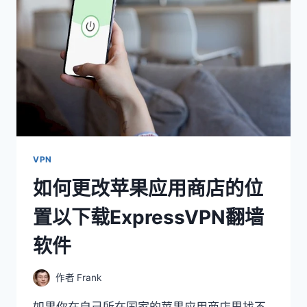
板
以
及
音
乐
播
放
机
上
部
署
VPN
EXPRESSVPN
如何更改苹果应用商店的位
翻
墙
置以下载ExpressVPN翻墙
软
件
软件
（附
图）
作者
Frank