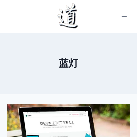
Skip
to
content
蓝灯