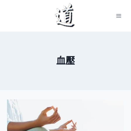
Skip
to
content
血壓