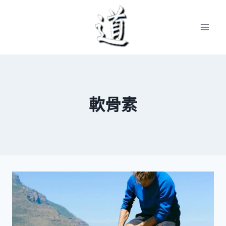
Skip
to
content
軟骨素