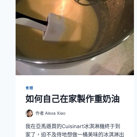
食譜
如何自己在家製作重奶油
作者
Alexa Xiao
我在亞馬遜買的Cuisinart冰淇淋機終于到
家了，迫不及待地想做一桶美味的冰淇淋出