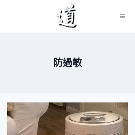
Skip
to
content
防過敏