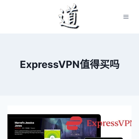
Skip
to
content
ExpressVPN值得买吗