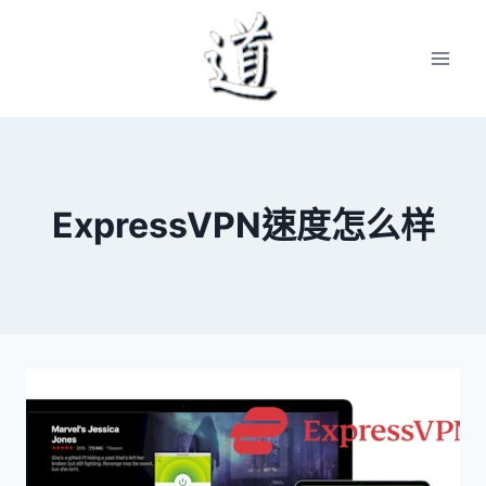
Skip
to
content
ExpressVPN速度怎么样