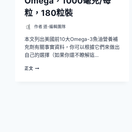
Omega，1000毫克/每
粒，180粒裝
作者
道-編輯團隊
本文列出美國前10大Omega-3魚油營養補
充劑有關事實資料，你可以根據它們來做出
自己的選擇（如果你還不瞭解這…
美
正文
國
10
大
OMEGA-
3
魚
油
營
養
補