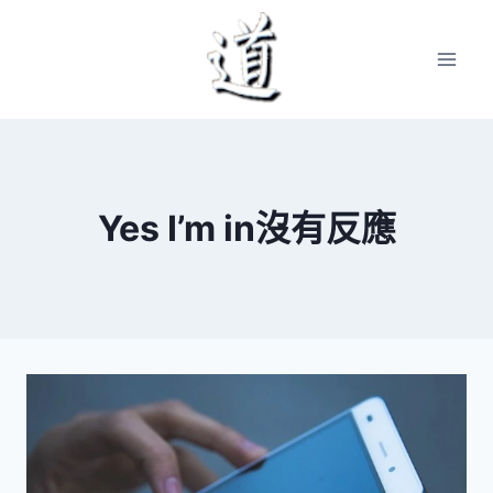
Skip
to
content
Yes I’m in沒有反應