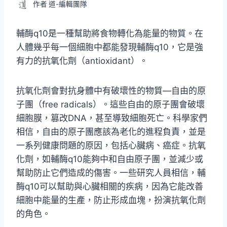
作者
道-編輯團隊
輔酶q10是一種幫助將食物轉化為能量的物質。在
人體幾乎每一個細胞中都能發現輔酶q10，它是強
有力的抗氧化劑（antioxidant）。
抗氧化劑會對抗身體中有破壞性的物質—自由的原
子團（free radicals）。這些自由的原子團會破壞
細胞膜，篡改DNA，甚至導致細胞死亡。科學家們
相信，自由的原子團應該為老化的進程負責，並是
一系列健康問題的原因，包括心臟病、癌症。抗氧
化劑，如輔酶q10能夠中和自由原子團，並減少或
幫助防止它們造成的傷害。一些研究人員相信，輔
酶q10可以幫助與心臟相關的疾病，因為它能改善
細胞中能量的生產，防止形成血塊，扮演抗氧化劑
的角色。