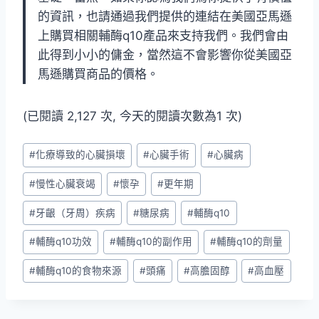
的資訊，也請通過我們提供的連結在美國亞馬遜
上購買相關輔酶q10產品來支持我們。我們會由
此得到小小的傭金，當然這不會影響你從美國亞
馬遜購買商品的價格。
(已閱讀 2,127 次, 今天的閱讀次數為1 次)
Post
#
化療導致的心臟損壞
#
心臟手術
#
心臟病
Tags:
#
慢性心臟衰竭
#
懷孕
#
更年期
#
牙齦（牙周）疾病
#
糖尿病
#
輔酶q10
#
輔酶q10功效
#
輔酶q10的副作用
#
輔酶q10的劑量
#
輔酶q10的食物來源
#
頭痛
#
高膽固醇
#
高血壓