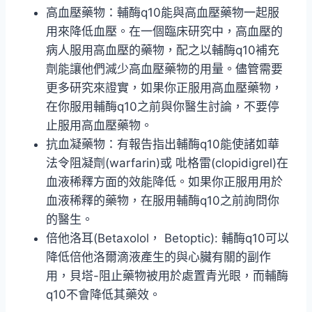
高血壓藥物：輔酶q10能與高血壓藥物一起服
用來降低血壓。在一個臨床研究中，高血壓的
病人服用高血壓的藥物，配之以輔酶q10補充
劑能讓他們減少高血壓藥物的用量。儘管需要
更多研究來證實，如果你正服用高血壓藥物，
在你服用輔酶q10之前與你醫生討論，不要停
止服用高血壓藥物。
抗血凝藥物：有報告指出輔酶q10能使諸如華
法令阻凝劑(warfarin)或 吡格雷(clopidigrel)在
血液稀釋方面的效能降低。如果你正服用用於
血液稀釋的藥物，在服用輔酶q10之前詢問你
的醫生。
倍他洛耳(Betaxolol， Betoptic): 輔酶q10可以
降低倍他洛爾滴液產生的與心臟有關的副作
用，貝塔-阻止藥物被用於處置青光眼，而輔酶
q10不會降低其藥效。