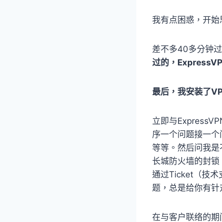
我有点困惑，开始
差不多40多分钟
过的，ExpressV
最后，我安装了VPN
立即与Expres
序一个问题接一个
等等。然后问我是
长城防火墙的封锁
通过Ticket（
题，总是给你有针
在与客户联络的期间