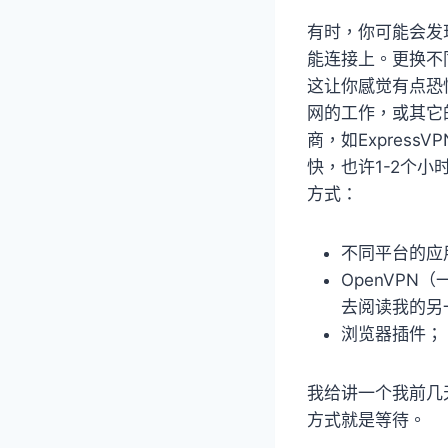
有时，你可能会发
能连接上。更换不
这让你感觉有点恐
网的工作，或其它
商，如Express
快，也许1-2个
方式：
不同平台的应
OpenVP
去阅读我的另
浏览器插件；
我给讲一个我前几
方式就是等待。