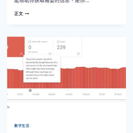
能帮助你获取需要的信息，是你…
蓝
正文
灯
（LANTERN）-
在
中
国
好
用
的
免
费
翻
墙
工
具
數字生活