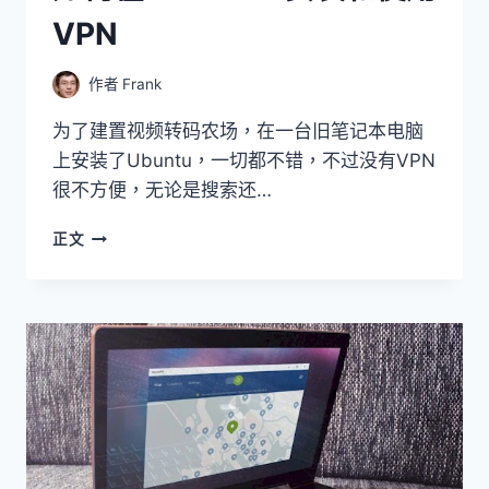
VPN
作者
Frank
为了建置视频转码农场，在一台旧笔记本电脑
上安装了Ubuntu，一切都不错，不过没有VPN
很不方便，无论是搜索还…
如
正文
何
在
UBUNTU
上
安
裝
和
使
用
VPN