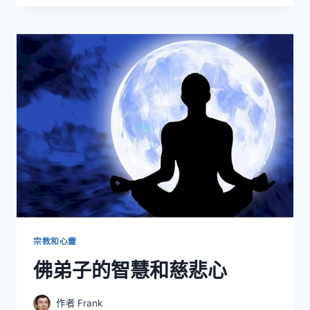
么
样-
EXPRESSVPN
中
国
应
用
测
评
宗教和心靈
佛弟子的智慧和慈悲心
作者
Frank