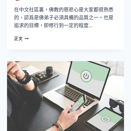
在中文社區裏，佛教的慈悲心是大家都很熟悉
的，認爲是佛弟子必須具備的品質之一。也是
追求的目標，即修行到一定的程度…
佛
正文
弟
子
的
智
慧
和
慈
悲
心