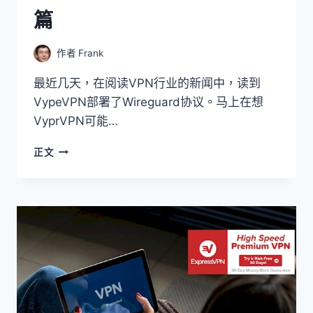
篇
作者
Frank
最近几天，在阅读VPN行业的新闻中，读到
VypeVPN部署了Wireguard协议。马上在想
VyprVPN可能…
VYPRVPN
正文
在
中
国
能
用
吗
（2021
年
9
月）-
WINDOWS