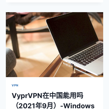
不
上
的
解
决
方
案
（逐
步
指
南
并
附
图）
VPN
VyprVPN在中国能用吗
（2021年9月）-Windows