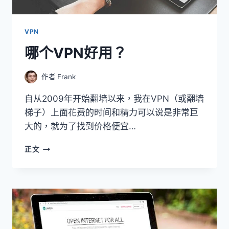
VPN
哪个VPN好用？
作者
Frank
自从2009年开始翻墙以来，我在VPN（或翻墙
梯子）上面花费的时间和精力可以说是非常巨
大的，就为了找到价格便宜…
哪
正文
个
VPN
好
用？