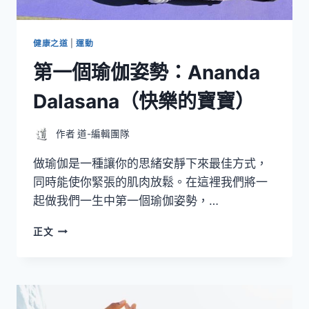
的
結
果
健康之道
|
運動
第一個瑜伽姿勢：Ananda
Dalasana（快樂的寶寶）
作者
道-編輯團隊
做瑜伽是一種讓你的思緒安靜下來最佳方式，
同時能使你緊張的肌肉放鬆。在這裡我們將一
起做我們一生中第一個瑜伽姿勢，…
第
正文
一
個
瑜
伽
姿