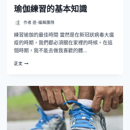
以
瑜伽練習的基本知識
及
保
持
作者
道-編輯團隊
安
全
練習瑜伽的最佳時間 當然是在新冠狀病毒大瘟
的
疫的時期，我們都必須關在家裡的時候。在這
12
個時期，我不能去做我喜歡的體…
個
建
瑜
議
正文
伽
練
習
的
基
本
知
識