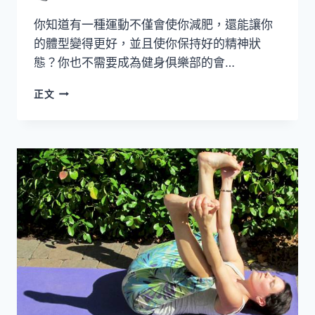
你知道有一種運動不僅會使你減肥，還能讓你
的體型變得更好，並且使你保持好的精神狀
態？你也不需要成為健身俱樂部的會…
減
正文
肥
運
動-
為
什
麼
健
走
會
使
你
得
到
想
要