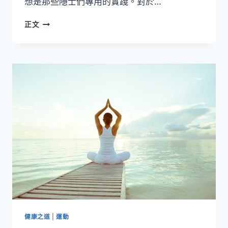
想是那些隱士們專用的實踐。對於…
瑜
正文
伽
密
不
可
分
的
夥
伴
—
冥
想
健康之道
|
運動