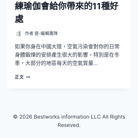
練瑜伽會給你帶來的11種好
處
作者
道-編輯團隊
如果你身在中國大陸，空氣污染會對你的日常
身體鍛煉的安排產生很大的影響。特別是在冬
季，大部分的地區每天的空氣質量…
練
正文
瑜
伽
會
給
你
帶
© 2026 Bestworks information LLC All Rights
來
Reseved.
的
11