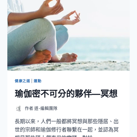
勢：
ANANDA
DALASANA（快
樂
的
寶
寶）
健康之道
|
運動
瑜伽密不可分的夥伴—冥想
作者
道-編輯團隊
長期以來，人們一般都將冥想與那些隱居、出
世的宗師和瑜伽修行者聯繫在一起，並認為冥