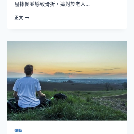
易摔倒並導致骨折，這對於老人…
老
正文
年
人
能
騎
車
嗎-
騎
車
給
來
老
年
人
帶
來
的
好
處
運動