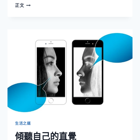
通
正文
往
成
功
生
活
之
道
的
四
個
關
鍵
要
素
生活之道
傾聽自己的直覺