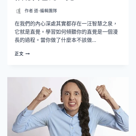
作者
道-編輯團隊
在我們的內心深處其實都存在一汪智慧之泉，
它就是直覺。學習如何傾聽你的直覺是一個漫
長的過程。當你做了什麼本不該做…
傾
正文
聽
自
己
的
直
覺