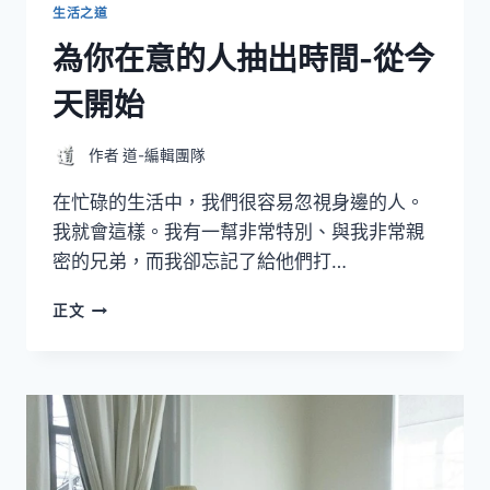
生活之道
為你在意的人抽出時間-從今
天開始
作者
道-編輯團隊
在忙碌的生活中，我們很容易忽視身邊的人。
我就會這樣。我有一幫非常特別、與我非常親
密的兄弟，而我卻忘記了給他們打…
為
正文
你
在
意
的
人
抽
出
時