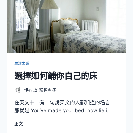
間-
從
今
天
開
始
生活之道
選擇如何鋪你自己的床
作者
道-編輯團隊
在英文中，有一句說英文的人都知道的名言，
那就是:You’ve made your bed, now lie i…
選
正文
擇