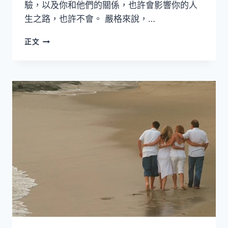
驗，以及你和他們的關係，也許會影響你的人
生之路，也許不會。 嚴格來說，…
給
正文
你
的
父
母
一
點
尊
敬
與
寬
容