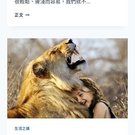
很輕鬆、膚淺而容易，我們就不…
只
正文
有
死
魚
才
隨
波
逐
流
生活之道