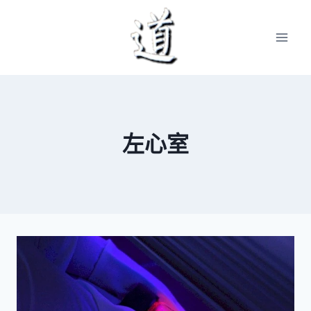
Skip
to
content
左心室