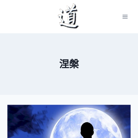
Skip
to
content
涅槃