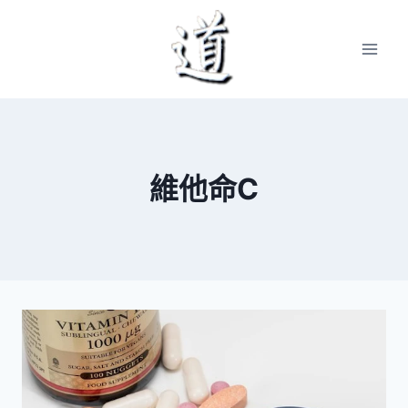
Skip
to
content
維他命C