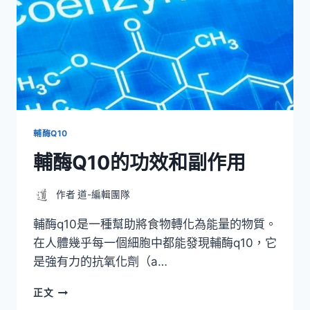
輔酶Q10
輔酶Q10的功效和副作用
作者
道-編輯團隊
輔酶q10是一種幫助將食物轉化為能量的物質。
在人體幾乎每一個細胞中都能發現輔酶q10，它
是強有力的抗氧化劑（a…
輔
正文
酶