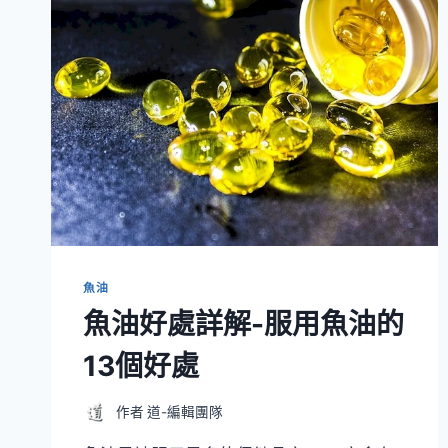
魚油
魚油好處詳解-服用魚油的
13個好處
作者
道-編輯團隊