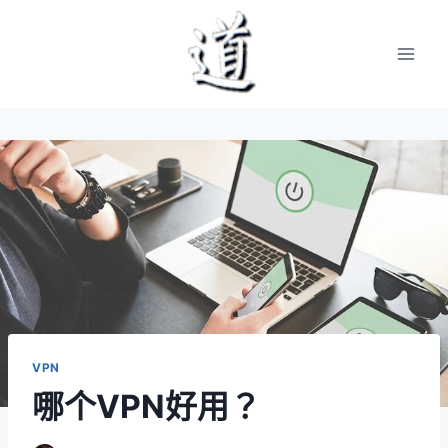
Skip
to
content
VPN
哪个VPN好用？