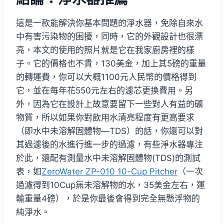
這是一款能解決你基本問題的淨水器，免除自來水
中有害污染物的困擾，同時，它的外觀設計也很漂
亮，本文的使用的照片就是它在我家廚房裡的樣
子。它的價格也不貴，130美金，加上其5磅的重量
的轉運費，你可以大概1100元人民幣的價格得到
它，並在每年花550元左右的濾芯更換費用。另
外，因為它在設計上故意要留下一些對人有益的礦
物質，所以如果你對飲用水清亮程度有更高要求
（即水中未溶解固體物—TDS）的話，你還可以對
其過濾後的水進行進一步的過濾，有些淨水器專注
於此，還配有測量水中未溶解固體物(TDS)的測試
表，如
ZeroWater ZP-010 10-Cup Pitcher
（一次
過濾得到10Cup無未溶解物的水，35美金左右，運
輸重量4磅），於是你最後會得到完全無懸浮物的
純淨水。