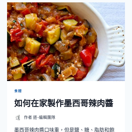
製
作
美
味
的
美
式
家
庭
批
薩
食譜
如何在家製作墨西哥辣肉醬
作者
道-編輯團隊
墨西哥辣肉醬口味重，但是鹽、糖、脂肪和飽