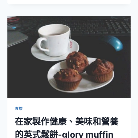
做
英
式
司
康
餅
食譜
在家製作健康、美味和營養
的英式鬆餅-glory muffin