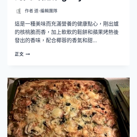
作者
道-編輯團隊
這是一種美味而充滿營養的健康點心，剛出爐
的核桃脆而香，加上軟軟的鬆餅和蘋果烤熱後
發出的香味，配合椰蓉的香氣和甜…
在
正文
家
製
作
健
康、
美
味
和
營
養
的
英
式