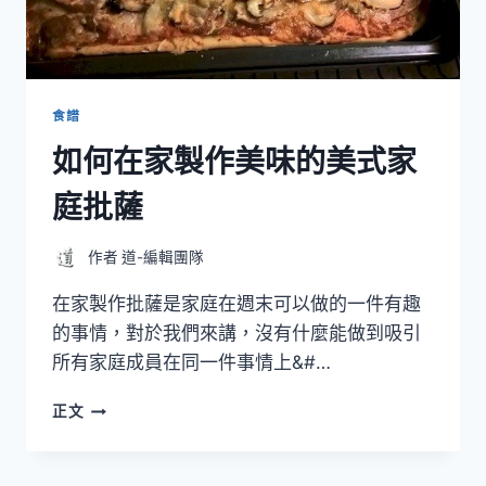
鬆
餅-
GLORY
MUFFIN
食譜
如何在家製作美味的美式家
庭批薩
作者
道-編輯團隊
在家製作批薩是家庭在週末可以做的一件有趣
的事情，對於我們來講，沒有什麼能做到吸引
所有家庭成員在同一件事情上&#…
如
正文
何
在
家