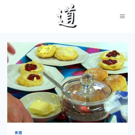
Skip
to
content
食譜