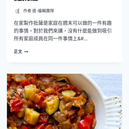
作者
道-編輯團隊
在家製作批薩是家庭在週末可以做的一件有趣
的事情，對於我們來講，沒有什麼能做到吸引
所有家庭成員在同一件事情上&#…
如
正文
何
在
家
製
作
美
味
的
美
式
家
庭
批