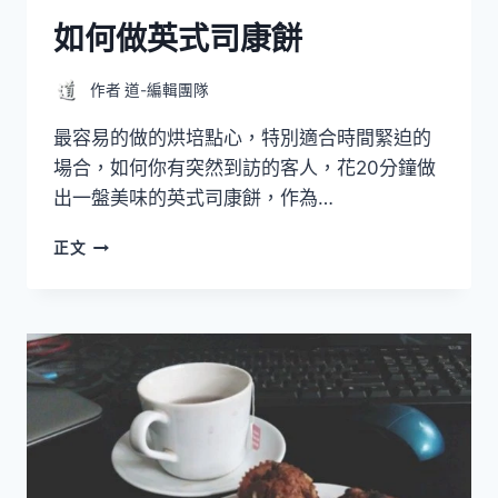
如何做英式司康餅
作者
道-編輯團隊
最容易的做的烘培點心，特別適合時間緊迫的
場合，如何你有突然到訪的客人，花20分鐘做
出一盤美味的英式司康餅，作為…
如
正文
何
做
英
式
司
康
餅