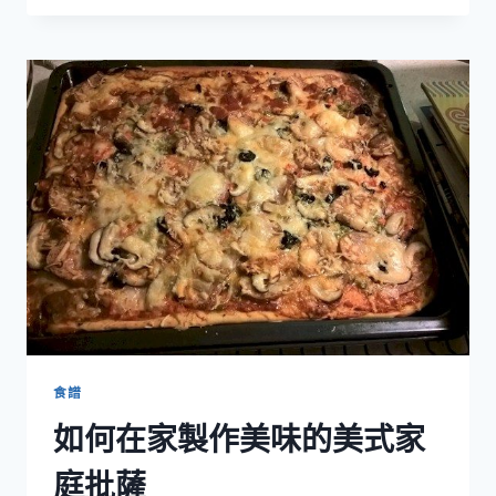
製
作
健
康、
美
味
和
營
養
的
英
式
鬆
餅-
GLORY
MUFFIN
食譜
如何在家製作美味的美式家
庭批薩