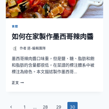
薩
食譜
如何在家製作墨西哥辣肉醬
作者
道-編輯團隊
墨西哥辣肉醬口味重，但是鹽、糖、脂肪和飽
和脂肪的含量都很低，在菜譜的標注體系中被
標注為綠色。本文描述製作墨西哥…
如
正文
何
在
家
製
Page
Previous
1
...
28
29
30
作