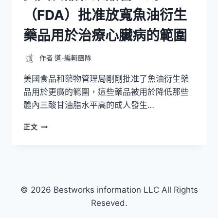
（FDA）批准放寬魚油衍生
藥品用於治療心臟病的範圍
作者
道-編輯團隊
美國食品和藥物管理局剛剛批准了魚油衍生藥
品用於更廣的範圍，這些藥品被用於降低那些
體內三酸甘油脂水平高的成人發生…
美
正文
國
食
品
和
藥
品
© 2026 Bestworks information LLC All Rights
管
Reseved.
理
局