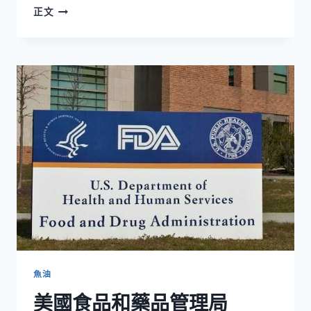
魚
正文
油
好
處
詳
解-
服
用
魚
油
的
13
個
好
處
魚油
美國食品和藥品管理局