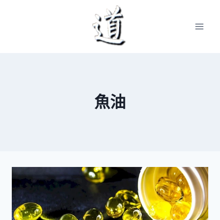
Skip
to
content
魚油