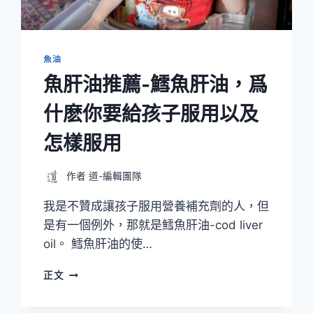
什
麼
好
處-
魚油
魚
魚肝油推薦-鱈魚肝油，爲
油
功
什麽你要給孩子服用以及
效
和
怎樣服用
副
作
用
作者
道-編輯團隊
我是不贊成讓孩子服用營養補充劑的人，但
是有一個例外，那就是鱈魚肝油-cod liver
oil。 鱈魚肝油的使…
魚
正文
肝
油