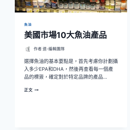
魚油
美國市場10大魚油產品
作者
道-編輯團隊
選擇魚油的基本要點是，首先考慮你計劃攝
入多少EPA和DHA，然後再查看每一個產
品的標簽，確定對於特定品牌的產品…
美
正文
國
市
場
10
大
魚