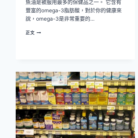
魚油是被服用最多的保健品之一。 它含有
豐富的omega-3脂肪酸，對於你的健康來
說，omega-3是非常重要的…
魚
正文
油
好
處
詳
解-
服
用
魚
油
的
13
個
好
處