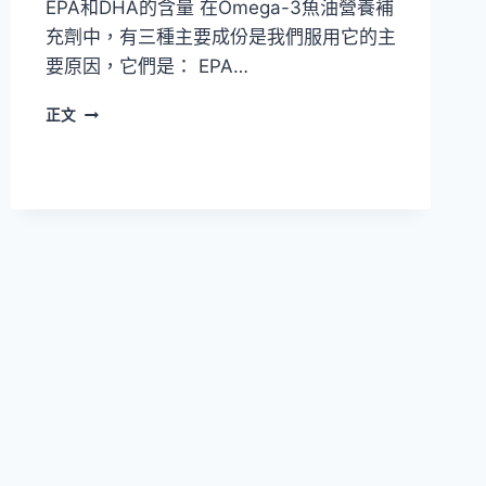
EPA和DHA的含量 在Omega-3魚油營養補
充劑中，有三種主要成份是我們服用它的主
要原因，它們是： EPA…
面
正文
對
魚
油
推
薦
你
應
該
關
注
哪
些
事
實？