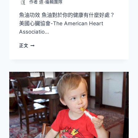
作者
道-編輯團隊
魚油功效 魚油對於你的健康有什麼好處？
美國心臟協會-The American Heart
Associatio…
醫
正文
師
強
力
推
薦
的
魚
油
對
你
的
健
康
有