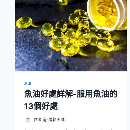
魚油
魚油好處詳解-服用魚油的
13個好處
作者
道-編輯團隊