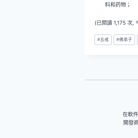
料和药物；
(已閱讀 1,175 次
Post
#
五戒
#
佛弟子
Tags:
在軟
開發