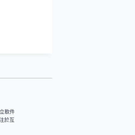
立軟件
注於互