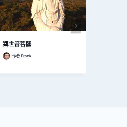
觀世音菩薩
佛弟子
作者
Frank
作者
F