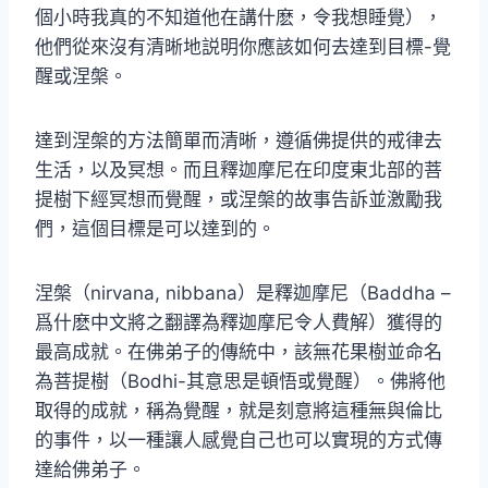
個小時我真的不知道他在講什麽，令我想睡覺），
他們從來沒有清晰地説明你應該如何去達到目標-覺
醒或涅槃。
達到涅槃的方法簡單而清晰，遵循佛提供的戒律去
生活，以及冥想。而且釋迦摩尼在印度東北部的菩
提樹下經冥想而覺醒，或涅槃的故事告訴並激勵我
們，這個目標是可以達到的。
涅槃（nirvana, nibbana）是釋迦摩尼（Baddha –
爲什麽中文將之翻譯為釋迦摩尼令人費解）獲得的
最高成就。在佛弟子的傳統中，該無花果樹並命名
為菩提樹（Bodhi-其意思是頓悟或覺醒）。佛將他
取得的成就，稱為覺醒，就是刻意將這種無與倫比
的事件，以一種讓人感覺自己也可以實現的方式傳
達給佛弟子。