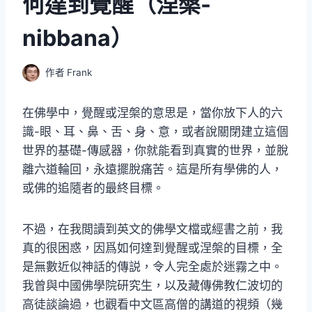
何達到覺醒（涅槃-
nibbana）
作者
Frank
在佛學中，覺醒或涅槃的意思是，當你放下人的六
識-眼、耳、鼻、舌、身、意，或者說關閉建立這個
世界的基礎-傳感器，你就能看到真實的世界，並脫
離六道輪回，永遠擺脫痛苦。這是所有學佛的人，
或佛的追隨者的最終目標。
不過，在我閲讀到英文的佛學文檔或經書之前，我
真的很困惑，因爲如何達到覺醒或涅槃的目標，全
是無數近似神話的傳説，令人完全處於迷霧之中。
我曾與中國佛學院研究生，以及藏傳佛教仁波切的
高徒談論過，也觀看中文區高僧的講道的視頻（幾