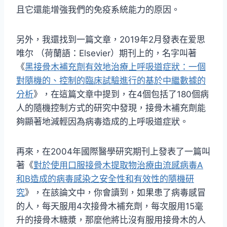
且它還能增強我們的免疫系統能力的原因。
另外，我還找到一篇文章，2019年2月發表在爱思
唯尔 （荷蘭語：Elsevier）期刊上的，名字叫著
《
黑接骨木補充劑有效地治療上呼吸道症狀：一個
對隨機的、控制的臨床試驗進行的基於中繼數據的
分析
》，在這篇文章中提到，在4個包括了180個病
人的隨機控制方式的研究中發現，接骨木補充劑能
夠顯著地減輕因為病毒造成的上呼吸道症狀。
再來，在2004年國際醫學研究期刊上發表了一篇叫
著《
對於使用口服接骨木提取物治療由流感病毒A
和B造成的病毒感染之安全性和有效性的隨機研
究
》，在該論文中，你會讀到，如果患了病毒感冒
的人，每天服用4次接骨木補充劑，每次服用15毫
升的接骨木糖漿，那麼他將比沒有服用接骨木的人