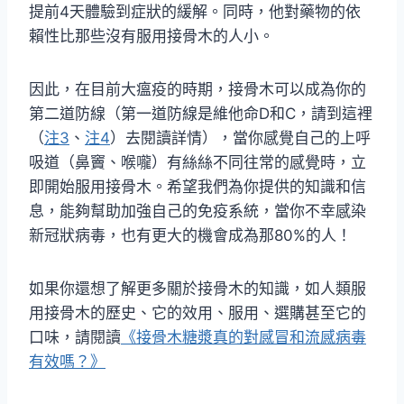
提前4天體驗到症狀的緩解。同時，他對藥物的依
賴性比那些沒有服用接骨木的人小。
因此，在目前大瘟疫的時期，接骨木可以成為你的
第二道防線（第一道防線是維他命D和C，請到這裡
（
注3
、
注4
）去閱讀詳情），當你感覺自己的上呼
吸道（鼻竇、喉嚨）有絲絲不同往常的感覺時，立
即開始服用接骨木。希望我們為你提供的知識和信
息，能夠幫助加強自己的免疫系統，當你不幸感染
新冠狀病毒，也有更大的機會成為那80%的人！
如果你還想了解更多關於接骨木的知識，如人類服
用接骨木的歷史、它的效用、服用、選購甚至它的
口味，請閱讀
《接骨木糖漿真的對感冒和流感病毒
有效嗎？》