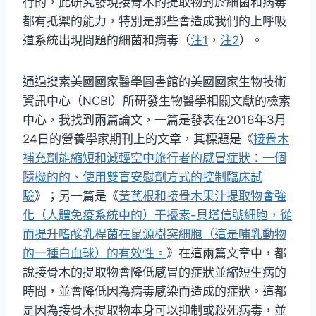
行的，此研究發現接骨木的提取物對於細菌和病毒
都有抵禦的能力，特別是那些會造成我們的上呼吸
道系統出現問題的細菌和病毒（
注1
，
注2
）。
通過搜索美國國家醫學圖書館的美國國家生物技術
資訊中心（NCBI）所研發生物醫學相關文獻的檢索
中心，我找到兩篇論文，一篇是發表在2016年3月
24日的營養學家期刊上的文章，其標題是《
接骨木
補充劑能縮短和減輕空中旅行者的感冒症狀：一個
隨機的的、使用雙盲安慰劑方式的控制臨床試
驗
》；另一篇是《
黃芪根和接骨木果汁提取物會強
化（人體免疫系統中的）干擾素-貝塔信號細胞，從
而提升嗜酸乳桿菌在鼠源樹突細胞（這是哺乳動物
的一種白血球）的有效性。
》在這兩篇文章中，都
說接骨木的提取物會降低感冒的症狀並縮短生病的
時間，並會降低因為病毒感染而造成的症狀。這都
是因為接骨木提取物本身可以抑制或殺死病毒，並