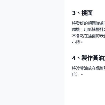
3、揉面
將發好的麵團從盆
麵機，用低速攪拌
不會粘在揉面的表
小時。
4、製作黃油
將冷黃油放在保鮮
哈）。