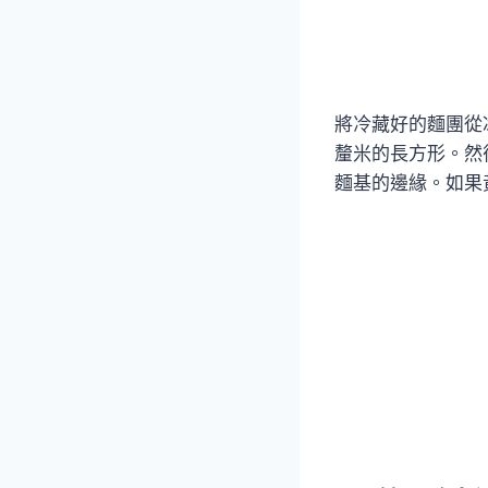
將冷藏好的麵團從
釐米的長方形。然
麵基的邊緣。如果