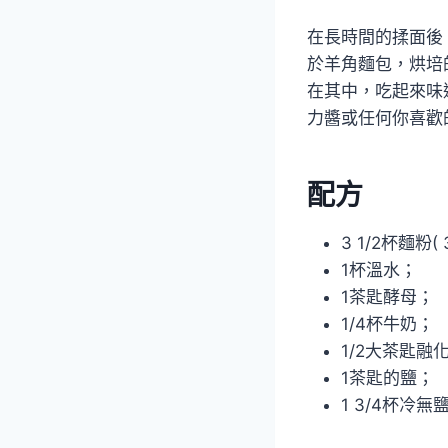
在長時間的揉面後
於羊角麵包，烘培
在其中，吃起來味
力醬或任何你喜歡
配方
3 1/2杯麵粉( 3 
1杯溫水；
1茶匙酵母；
1/4杯牛奶；
1/2大茶匙融
1茶匙的鹽；
1 3/4杯冷無