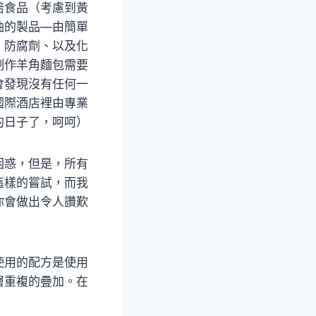
培食品（考慮到黃
油的製品—由簡單
、防腐劑、以及化
制作羊角麵包需要
會發現沒有任何一
國際酒店裡由專業
的日子了，呵呵）
困惑，但是，所有
這樣的嘗試，而我
你會做出令人讚歎
使用的配方是使用
層重複的疊加。在