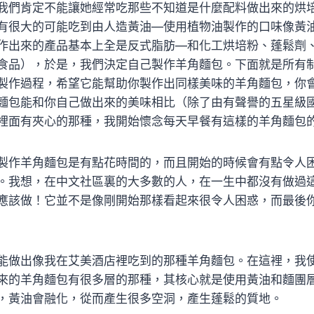
我們肯定不能讓她經常吃那些不知道是什麼配料做出來的烘
有很大的可能吃到由人造黃油—使用植物油製作的口味像黃
作出來的產品基本上全是反式脂肪—和化工烘培粉、蓬鬆劑
食品），於是，我們決定自己製作羊角麵包。下面就是所有
製作過程，希望它能幫助你製作出同樣美味的羊角麵包，你
麵包能和你自己做出來的美味相比（除了由有聲譽的五星級
裡面有夾心的那種，我開始懷念每天早餐有這樣的羊角麵包
製作羊角麵包是有點花時間的，而且開始的時候會有點令人
。我想，在中文社區裏的大多數的人，在一生中都沒有做過
應該做！它並不是像剛開始那樣看起來很令人困惑，而最後
能做出像我在艾美酒店裡吃到的那種羊角麵包。在這裡，我
來的羊角麵包有很多層的那種，其核心就是使用黃油和麵團
，黃油會融化，從而產生很多空洞，產生蓬鬆的質地。