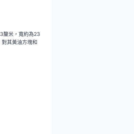
3釐米，寬約為23
。對其黃油方塊和