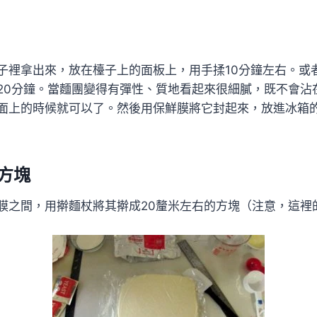
子裡拿出來，放在檯子上的面板上，用手揉10分鐘左右。或
20分鐘。當麵團變得有彈性、質地看起來很細膩，既不會沾
面上的時候就可以了。然後用保鮮膜將它封起來，放進冰箱的
方塊
膜之間，用擀麵杖將其擀成20釐米左右的方塊（注意，這裡