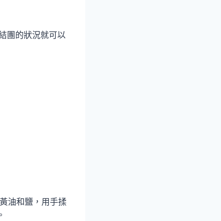
結團的狀況就可以
的黃油和鹽，用手揉
。