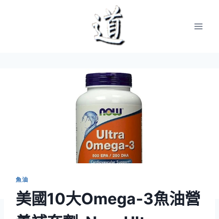
Skip
to
content
魚油
美國10大Omega-3魚油營