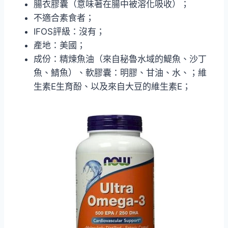
腸衣膠囊（意味著在腸中被溶化吸收）；
不適合素食者；
IFOS評級：沒有；
產地：美國；
成份：精煉魚油（來自秘魯水域的鯷魚、沙丁
魚、鯖魚）、軟膠囊：明膠、甘油、水、；維
生素E生育酚、以及來自大豆的維生素E；