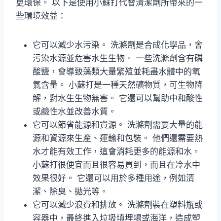
更環保。 以下是使用小蘇打代替清潔劑所帶來的一
些環境效益：
它可以減少水污染。 洗滌劑是合成化學品，會
污染水源並危害水生生物。 一些洗滌劑含有磷
酸鹽，會導致藻類大量繁殖並耗盡水體中的氧
氣含量。 小蘇打是一種天然礦物質，可生物降
解，對水生生物無害。 它還可以幫助中和酸性
或鹼性水並改善水質。
它可以節省能源和資源。 洗滌劑需要大量的能
源和資源來生產、運輸和包裝。 他們還需要熱
水才能有效工作，這會消耗更多的能源和水。
小蘇打很便宜而且很容易買到，而且在冷水中
效果很好。 它還可以用於多種用途，例如清
潔、除臭、拋光等。
它可以減少浪費和排放。 洗滌劑裝在塑料瓶或
容器中，最終進入垃圾填埋場或海洋，造成塑