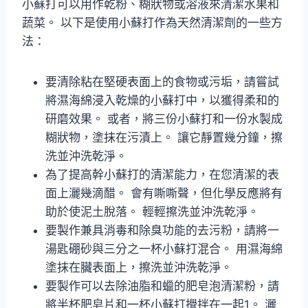
小蘇打可以用作乾粉、糊狀物或溶液來清潔水果和
蔬菜。 以下是使用小蘇打作為天然清潔劑的一些方
法：
要清除粘在堅硬表面上的食物或污垢，請嘗試
將濕海綿浸入乾燥的小蘇打中，以獲得柔和的
研磨效果。 或者，將三份小蘇打和一份水製成
糊狀物，塗抹在污漬上。 讓它靜置幾分鐘，擦
洗並沖洗乾淨。
為了提高幹小蘇打的清潔能力，在您清潔的表
面上灑幾滴醋。 會有嘶嘶聲，但化學反應將有
助於使泥土脫落。 輕輕擦洗並沖洗乾淨。
要製作兼具消毒和除臭功能的去污粉，請將一
湯匙硼砂與三分之一杯小蘇打混合。 用濕海綿
塗抹在臟表面上，擦洗並沖洗乾淨。
要製作可以去除油脂和蠟的肥皂泡清潔粉，請
將半杯肥皂片和一杯小蘇打攪拌在一起1。 灑