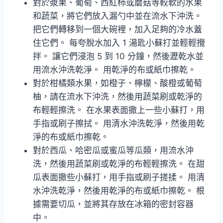
對於漿果、葡萄、西紅柿或蘑菇等較軟的水果
和蔬菜，將它們放入漏勺中並在流水下沖洗。
把它們轉移到一個大碗裡，加入足夠的冷水蓋
住它們。 每夸脫水加入 1 湯匙小蘇打並輕輕攪
拌。 讓它們浸泡 5 到 10 分鐘，然後瀝乾水並
用流水沖洗乾淨。 用乾淨的布或紙巾擦乾。
對於柑橘類水果，如橙子、檸檬、酸橙或葡萄
柚，請在流水下沖洗，然後用蔬菜刷或乾淨的
布輕輕擦洗。 在水果表面撒上一些小蘇打，用
手指或刷子擦拭。 用清水沖洗乾淨，然後用乾
淨的布或紙巾擦乾。
對於西瓜、哈密瓜或蜜瓜等瓜類，用流水沖
洗，然後用蔬菜刷或乾淨的布輕輕擦洗。 在甜
瓜表面撒些小蘇打，用手指或刷子搓揉。 用清
水沖洗乾淨，然後用乾淨的布或紙巾擦乾。 根
據需要切瓜，並將其存放在冰箱的密封容器
中。