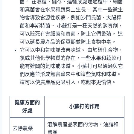
菌。 在收穫、儲存、運輸或處理過程中，細菌
和真菌會在水果和蔬菜上生長。 其中一些微生
物會導致食源性疾病，例如沙門氏菌、大腸桿
菌和李斯特菌。 小蘇打是一種天然的消毒劑，
可以殺死有害細菌和真菌，防止它們繁殖。 這
可以延長農產品的保質期並防止食物中毒。
它可以中和氣味並改善味道。 由於硫化合物、
氯或其他化學物質的存在，一些水果和蔬菜可
能有難聞的氣味或味道。 小蘇打可以通過與它
們反應並形成無害鹽來中和這些氣味和味道。
這可以使農產品更吸引人，吃起來更愉快。
健康方面的
小蘇打的作用
好處
溶解農產品表面的污垢、油脂和
去除農藥
農藥