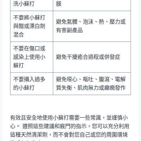
洗小蘇打
膜
不要將小蘇打
避免氣體、泡沫、熱、壓力或
與醋或漂白劑
有害副產品
混合
不要在傷口或
感染上使用小
避免干擾癒合過程或併發症
蘇打
不要攝入過多
避免噁心、嘔吐、腹瀉、電解
的小蘇打
質失衡、肌肉無力或癲癇發作
有效且安全地使用小蘇打需要一些常識，並謹慎小
心。 遵照這些建議和竅門的指示，您可以充分利用
這種天然清潔劑，而不會對您自己或您的周圍環境