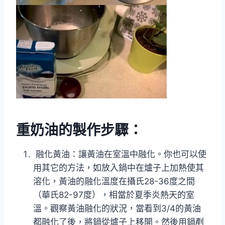
重奶油的
製作步驟：
融化黃油：讓黃油在室溫中融化。你也可以使
用其它的方法，如放入鍋中在爐子上加熱使其
溶化，黃油的融化溫度在攝氏28-36度之間
（華氏82-97度），相當於夏季炎熱天的室
溫。觀察黃油融化的狀況，當看到3/4的黃油
都融化了後，將鍋從爐子上移開。然後用鍋剷